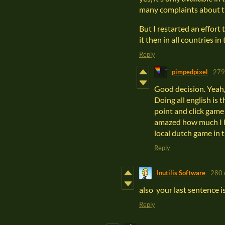
many complaints about t
But I restarted an effort 
it then in all countries in
Reply
pimpedpixel
279
Good decision. Yeah, 
Doing all english is 
point and click game
amazed how much I li
local dutch game in t
Reply
Inutilis Software
280 
also your last sentence i
Reply