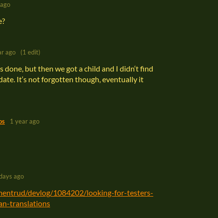
 ago
e?
ar ago
(1 edit)
 done, but then we got a child and I didn‘t find
ate. It‘s not forgotten though, eventually it
os
1 year ago
days ago
/ermentrud/devlog/1084202/looking-for-testers-
ian-translations