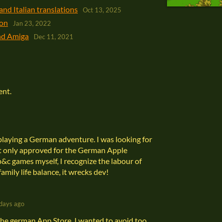
and Italian translations
Oct 13, 2025
ion
Jan 23, 2022
and Amiga
Dec 11, 2021
ent.
 playing a German adventure. I was looking for
 it only approved for the German Apple
&c games myself, I recognize the labour of
amily life balance, it wrecks dev!
days ago
in the german App Store, I wanted to avoid too