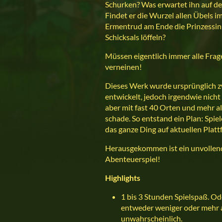
Schurken? Was erwartet ihn auf d
Findet er die Wurzel allen Übels
Ermentrud am Ende die Prinzessin 
Schicksals löffeln?
Müssen eigentlich immer alle Fra
verneinen!
Dieses Werk wurde ursprünglich 
entwickelt, jedoch irgendwie nicht f
aber mit fast 40 Orten und mehr 
schade. So entstand ein Plan: Spiel
das ganze Ding auf aktuellen Plat
Herausgekommen ist ein unvollend
Abenteuerspiel!
Highlights
1 bis 3 Stunden Spielspaß. O
entweder weniger oder mehr a
unwahrscheinlich.