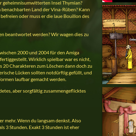
er geheimnisumwitterten Insel Thymian?
 im benachbarten Land der Vina-Rüben? Kann
befreien oder muss er die laue Bouillon des
gen beantwortet werden? Wir wagen dies zu
zwischen 2000 und 2004 für den Amiga
ertiggestellt. Wirklich spielbar war es nicht,
als 20 Charakteren zum Löschen dann doch zu
erische Lücken sollten notdürftig gefüllt, und
tformen laufbar gemacht werden.
etes, aber sorgfältig zusammengeflicktes
der mehr. Wenn du langsam denkst. Also
ls 3 Stunden. Exakt 3 Stunden ist eher