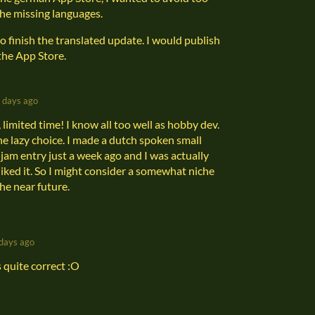
he missing languages.
to finish the translated update. I would publish
 the App Store.
 days ago
limited time! I know all too well as hobby dev.
the lazy choice. I made a dutch spoken small
 jam entry just a week ago and I was actually
ked it. So I might consider a somewhat niche
he near future.
days ago
s quite correct :O