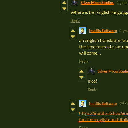
Silver Moon Studios
1 year
Where is the English languag
Reply
Inutilis Software
1 ye
an english translation was
the time to create the upd
will come…
Reply
Silver Moon Studi
nice!
Reply
Inutilis Software
297 
https://inutilis.itch.io
for-the-english-and-ital
Reply