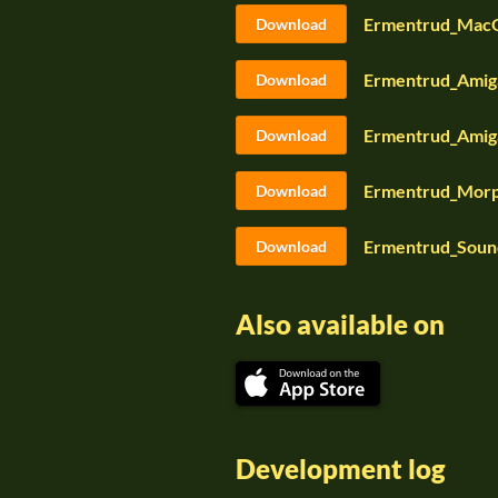
Ermentrud_MacO
Download
Ermentrud_Amig
Download
Ermentrud_Amig
Download
Ermentrud_Morp
Download
Ermentrud_Soun
Download
Also available on
Development log