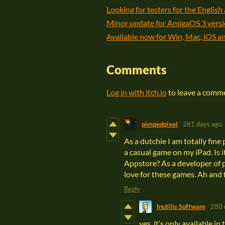
Looking for testers for the English 
Minor update for AmigaOS 3 vers
Available now for Win, Mac, iOS 
Comments
Log in with itch.io
to leave a comm
pimpedpixel
281 days ago
As a dutchie I am totally fine
a casual game on my iPad. Is
Appstore? As a developer of p
love for these games. Ah and f
Reply
Inutilis Software
280 
yes, it‘s only available 