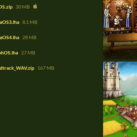
S.zip
30 MB
aOS3.lha
8.1 MB
aOS4.lha
28 MB
hOS.lha
27 MB
dtrack_WAV.zip
167 MB