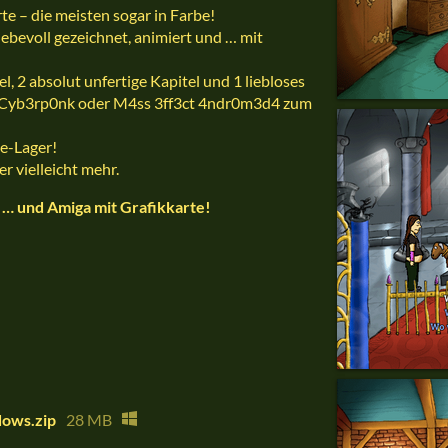
rte – die meisten sogar in Farbe!
liebevoll gezeichnet, animiert und … mit
el, 2 absolut unfertige Kapitel und 1 liebloses
s Cyb3rp0nk oder M4ss 3ff3ct 4ndr0m3d4 zum
e-Lager!
r vielleicht mehr.
 … und Amiga mit Grafikkarte!
ows.zip
28 MB